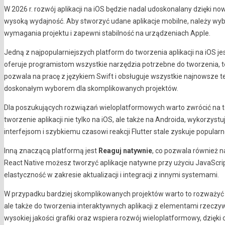
W 2026 r. rozwój aplikacji na iOS będzie nadal udoskonalany dzięki
wysoką wydajność. Aby stworzyć udane aplikacje mobilne, należy wyb
wymagania projektu i zapewni stabilność na urządzeniach Apple.
Jedną z najpopularniejszych platform do tworzenia aplikacji na iOS je
oferuje programistom wszystkie narzędzia potrzebne do tworzenia, tes
pozwala na pracę z językiem Swift i obsługuje wszystkie najnowsze tec
doskonałym wyborem dla skomplikowanych projektów.
Dla poszukujących rozwiązań wieloplatformowych warto zwrócić na 
tworzenie aplikacji nie tylko na iOS, ale także na Androida, wykorzystu
interfejsom i szybkiemu czasowi reakcji Flutter stale zyskuje popula
Inną znaczącą platformą jest
Reaguj natywnie
, co pozwala również n
React Native możesz tworzyć aplikacje natywne przy użyciu JavaScr
elastyczność w zakresie aktualizacji i integracji z innymi systemami.
W przypadku bardziej skomplikowanych projektów warto to rozważy
ale także do tworzenia interaktywnych aplikacji z elementami rzeczyw
wysokiej jakości grafiki oraz wspiera rozwój wieloplatformowy, dzięk