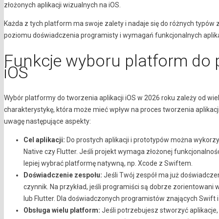
złożonych aplikacji wizualnych na iOS.
Każda z tych platform ma swoje zalety i nadaje się do różnych typów
poziomu doświadczenia programisty i wymagań funkcjonalnych aplika
Funkcje wyboru platform do
iOS
Wybór platformy do tworzenia aplikacji iOS w 2026 roku zależy od w
charakterystykę, która może mieć wpływ na proces tworzenia aplikacj
uwagę następujące aspekty:
Cel aplikacji:
Do prostych aplikacji i prototypów można wykorz
Native czy Flutter. Jeśli projekt wymaga złożonej funkcjonalnośc
lepiej wybrać platformę natywną, np. Xcode z Swiftem.
Doświadczenie zespołu:
Jeśli Twój zespół ma już doświadczen
czynnik. Na przykład, jeśli programiści są dobrze zorientowan
lub Flutter. Dla doświadczonych programistów znających Swift 
Obsługa wielu platform:
Jeśli potrzebujesz stworzyć aplikacje, 