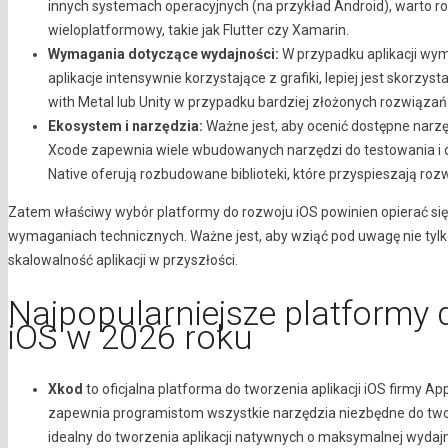
innych systemach operacyjnych (na przykład Android), warto r
wieloplatformowy, takie jak Flutter czy Xamarin.
Wymagania dotyczące wydajności:
W przypadku aplikacji wyma
aplikacje intensywnie korzystające z grafiki, lepiej jest skorzy
with Metal lub Unity w przypadku bardziej złożonych rozwiązań
Ekosystem i narzędzia:
Ważne jest, aby ocenić dostępne narzęd
Xcode zapewnia wiele wbudowanych narzędzi do testowania i de
Native oferują rozbudowane biblioteki, które przyspieszają rozw
Zatem właściwy wybór platformy do rozwoju iOS powinien opierać się
wymaganiach technicznych. Ważne jest, aby wziąć pod uwagę nie tylko
skalowalność aplikacji w przyszłości.
Najpopularniejsze platformy d
iOS w 2026 roku
Xkod
to oficjalna platforma do tworzenia aplikacji iOS firmy A
zapewnia programistom wszystkie narzędzia niezbędne do tworzen
idealny do tworzenia aplikacji natywnych o maksymalnej wydajn