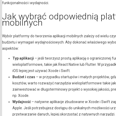
funkcjonalności i wydajności.
Jak wybrać odpowiednią platf
mobilnych
Wybór platformy do tworzenia aplikacji mobilnych zależy od wielu czyn
budżetu i wymagań wydajnościowych. Aby dokonać właściwego wyboru
aspektów:
Typ aplikacji
– jeśli tworzysz prostą aplikację o ograniczonej f
wieloplatformowe, takie jak React Native lub Flutter. W przypad
iOS lepiej jest używać Xcode i Swift.
Budżet i czas
– w przypadku startupów i małych projektów, gd
kosztów, warto rozważyć narzędzia wieloplatformowe takie jak 
zainwestować w długoterminowy projekt o wysokiej jakości, p
np. Xcode.
Wydajność
– natywne aplikacje zbudowane w Xcode i Swift zap
Apple. Jeśli potrzebujesz dostępu do unikalnych możliwości ur
przetwarzanie danych, lepiej skorzystać z natywnych narzędzi.