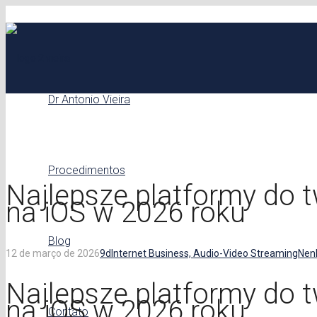
Dr Antonio Vieira
Procedimentos
Najlepsze platformy do t
na iOS w 2026 roku
Blog
12 de março de 2026
9d
Internet Business, Audio-Video Streaming
Nen
Najlepsze platformy do t
na iOS w 2026 roku
Contato