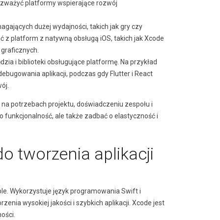
ozważyć platformy wspierające rozwój
gających dużej wydajności, takich jak gry czy
stać z platform z natywną obsługą iOS, takich jak Xcode
 graficznych.
zia i biblioteki obsługujące platformę. Na przykład
bugowania aplikacji, podczas gdy Flutter i React
ój.
 na potrzebach projektu, doświadczeniu zespołu i
 funkcjonalność, ale także zadbać o elastyczność i
o tworzenia aplikacji
pple. Wykorzystuje język programowania Swift i
ia wysokiej jakości i szybkich aplikacji. Xcode jest
ości.