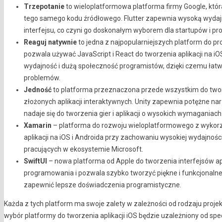
Trzepotanie
to wieloplatformowa platforma firmy Google, która
tego samego kodu źródłowego. Flutter zapewnia wysoką wydaj
interfejsu, co czyni go doskonałym wyborem dla startupów i 
Reaguj natywnie
to jedna z najpopularniejszych platform do 
pozwala używać JavaScript i React do tworzenia aplikacji na i
wydajność i dużą społeczność programistów, dzięki czemu łatwo
problemów.
Jedność
to platforma przeznaczona przede wszystkim do tworze
złożonych aplikacji interaktywnych. Unity zapewnia potężne nar
nadaje się do tworzenia gier i aplikacji o wysokich wymaganiac
Xamarin
– platforma do rozwoju wieloplatformowego z wykorz
aplikacji na iOS i Androida przy zachowaniu wysokiej wydajnoś
pracujących w ekosystemie Microsoft.
SwiftUI
– nowa platforma od Apple do tworzenia interfejsów apl
programowania i pozwala szybko tworzyć piękne i funkcjonalne i
zapewnić lepsze doświadczenia programistyczne.
Każda z tych platform ma swoje zalety w zależności od rodzaju proje
wybór platformy do tworzenia aplikacji iOS będzie uzależniony od spe