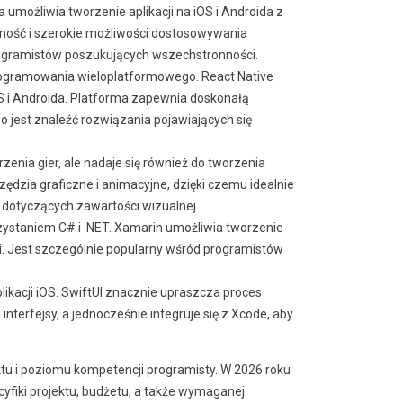
 umożliwia tworzenie aplikacji na iOS i Androida z
ność i szerokie możliwości dostosowywania
programistów poszukujących wszechstronności.
programowania wieloplatformowego. React Native
OS i Androida. Platforma zapewnia doskonałą
 jest znaleźć rozwiązania pojawiających się
nia gier, ale nadaje się również do tworzenia
zędzia graficzne i animacyjne, dzięki czemu idealnie
h dotyczących zawartości wizualnej.
ystaniem C# i .NET. Xamarin umożliwia tworzenie
ci. Jest szczególnie popularny wśród programistów
ikacji iOS. SwiftUI znacznie upraszcza proces
nterfejsy, a jednocześnie integruje się z Xcode, aby
ktu i poziomu kompetencji programisty. W 2026 roku
cyfiki projektu, budżetu, a także wymaganej