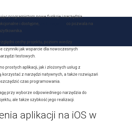
rując programistom nowe funkcje i narzędzia.
nkcjonalne i dostępne,
zsth.zagan.pl
co pozwala na
 użytkownika.
względni cechy projektu, poziom wiedzy
ie czynniki jak wsparcie dla nowoczesnych
narzędzi testowych.
 prostych aplikacji, jak i złożonych usług z
 korzystać z narzędzi natywnych, a także rozwiązań
aoszczędzić czas programowania.
wagę przy wyborze odpowiedniego narzędzia do
ektu, ale także szybkość jego realizacji.
nia aplikacji na iOS w