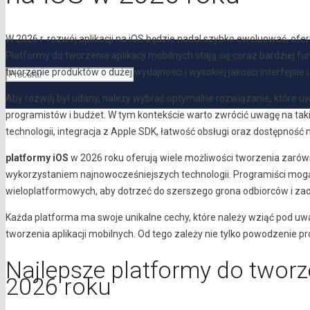
W 2026 r. rozwój aplikacji na iOS będzie nadal szybko ewoluować, ofe
Platformy do tworzenia aplikacji mobilnych stają się coraz bardziej fu
tworzenie produktów o dużej wydajności i wysokiej jakości interfejsie
Aby rozwój był udany, należy wybrać optymalne rozwiązanie, które u
programistów i budżet. W tym kontekście warto zwrócić uwagę na tak
technologii, integracja z Apple SDK, łatwość obsługi oraz dostępność 
platformy iOS
w 2026 roku oferują wiele możliwości tworzenia zarówno
wykorzystaniem najnowocześniejszych technologii. Programiści mogą
wieloplatformowych, aby dotrzeć do szerszego grona odbiorców i z
Każda platforma ma swoje unikalne cechy, które należy wziąć pod u
tworzenia aplikacji mobilnych. Od tego zależy nie tylko powodzenie proj
Najlepsze platformy do tworze
2026 roku