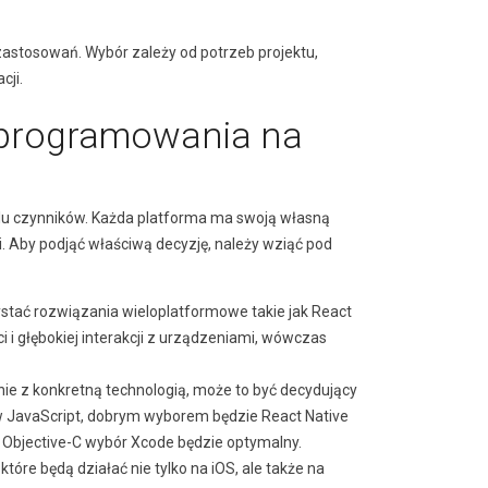
 zastosowań. Wybór zależy od potrzeb projektu,
cji.
 programowania na
ielu czynników. Każda platforma ma swoją własną
i. Aby podjąć właściwą decyzję, należy wziąć pod
ystać rozwiązania wieloplatformowe takie jak React
i i głębokiej interakcji z urządzeniami, wówczas
ie z konkretną technologią, może to być decydujący
i w JavaScript, dobrym wyborem będzie React Native
i Objective-C wybór Xcode będzie optymalny.
które będą działać nie tylko na iOS, ale także na