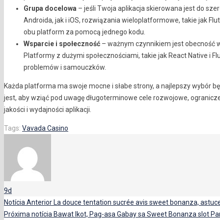
Grupa docelowa
– jeśli Twoja aplikacja skierowana jest do s
Androida, jak i iOS, rozwiązania wieloplatformowe, takie jak Flu
obu platform za pomocą jednego kodu.
Wsparcie i społeczność
– ważnym czynnikiem jest obecność w
Platformy z dużymi społecznościami, takie jak React Native i F
problemów i samouczków.
Każda platforma ma swoje mocne i słabe strony, a najlepszy wybór bę
jest, aby wziąć pod uwagę długoterminowe cele rozwojowe, ogranicz
jakości i wydajności aplikacji.
Tags:
Vavada Casino
9d
Notícia Anterior
La douce tentation sucrée avis sweet bonanza, astuce
Próxima notícia
Bawat Ikot, Pag-asa Gabay sa Sweet Bonanza slot Pa