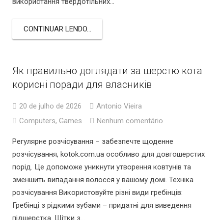
використання твердотільних…
CONTINUAR LENDO...
Як правильно доглядати за шерстю кота
корисні поради для власників
20 de julho de 2026
Antonio Vieira
Computers, Games
Nenhum comentário
Регулярне розчісування – забезпечте щоденне
розчісування, kotok.com.ua особливо для довгошерстих
порід. Це допоможе уникнути утворення ковтунів та
зменшить випадання волосся у вашому домі. Техніка
розчісування Використовуйте різні види гребінців:
Гребінці з рідкими зубами – придатні для виведення
підшерстка. Щітки з…