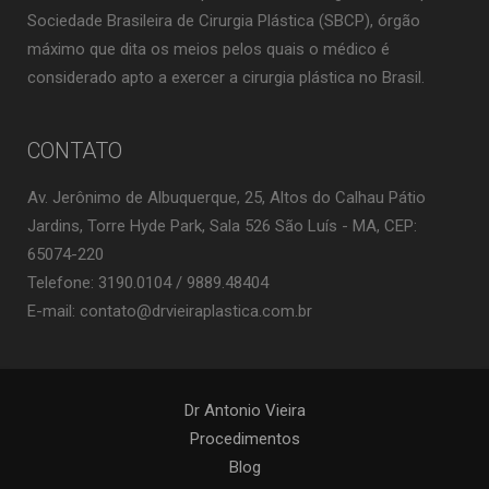
Sociedade Brasileira de Cirurgia Plástica (SBCP), órgão
máximo que dita os meios pelos quais o médico é
considerado apto a exercer a cirurgia plástica no Brasil.
CONTATO
Av. Jerônimo de Albuquerque, 25, Altos do Calhau Pátio
Jardins, Torre Hyde Park, Sala 526 São Luís - MA, CEP:
65074-220
Telefone: 3190.0104 / 9889.48404
E-mail: contato@drvieiraplastica.com.br
Dr Antonio Vieira
Procedimentos
Blog