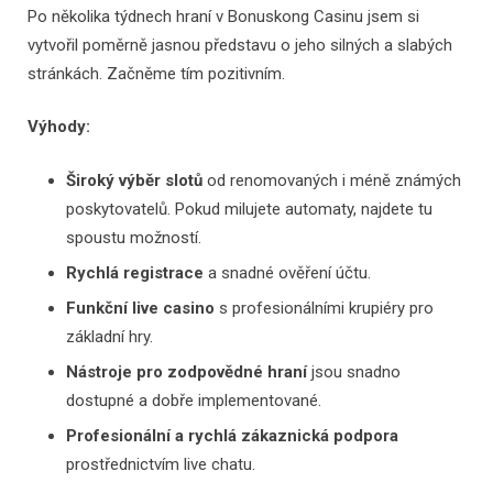
Po několika týdnech hraní v Bonuskong Casinu jsem si
vytvořil poměrně jasnou představu o jeho silných a slabých
stránkách. Začněme tím pozitivním.
Výhody:
Široký výběr slotů
od renomovaných i méně známých
poskytovatelů. Pokud milujete automaty, najdete tu
spoustu možností.
Rychlá registrace
a snadné ověření účtu.
Funkční live casino
s profesionálními krupiéry pro
základní hry.
Nástroje pro zodpovědné hraní
jsou snadno
dostupné a dobře implementované.
Profesionální a rychlá zákaznická podpora
prostřednictvím live chatu.