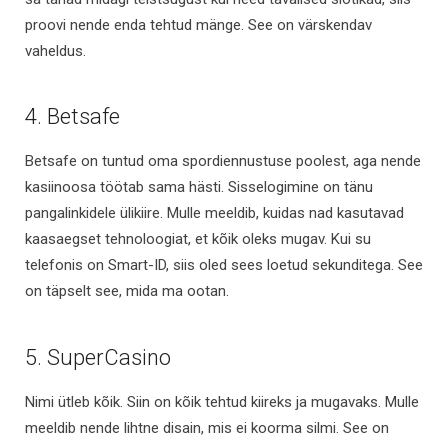
proovi nende enda tehtud mänge. See on värskendav
vaheldus.
4. Betsafe
Betsafe on tuntud oma spordiennustuse poolest, aga nende
kasiinoosa töötab sama hästi. Sisselogimine on tänu
pangalinkidele ülikiire. Mulle meeldib, kuidas nad kasutavad
kaasaegset tehnoloogiat, et kõik oleks mugav. Kui su
telefonis on Smart-ID, siis oled sees loetud sekunditega. See
on täpselt see, mida ma ootan.
5. SuperCasino
Nimi ütleb kõik. Siin on kõik tehtud kiireks ja mugavaks. Mulle
meeldib nende lihtne disain, mis ei koorma silmi. See on