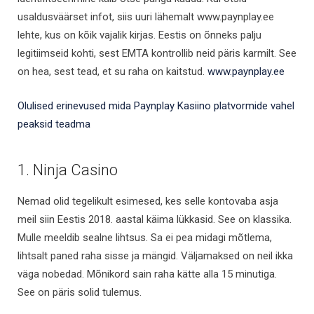
usaldusväärset infot, siis uuri lähemalt www.paynplay.ee
lehte, kus on kõik vajalik kirjas. Eestis on õnneks palju
legitiimseid kohti, sest EMTA kontrollib neid päris karmilt. See
on hea, sest tead, et su raha on kaitstud.
www.paynplay.ee
Olulised erinevused mida Paynplay Kasiino platvormide vahel
peaksid teadma
1. Ninja Casino
Nemad olid tegelikult esimesed, kes selle kontovaba asja
meil siin Eestis 2018. aastal käima lükkasid. See on klassika.
Mulle meeldib sealne lihtsus. Sa ei pea midagi mõtlema,
lihtsalt paned raha sisse ja mängid. Väljamaksed on neil ikka
väga nobedad. Mõnikord sain raha kätte alla 15 minutiga.
See on päris solid tulemus.