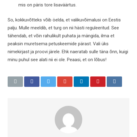
mis on päris tore lisaväärtus.
So, kokkuvõtteks võib öelda, et valikuvõimalusi on Eestis
palju. Mulle meeldib, et turg on nii hästi reguleeritud. See
tähendab, et võin rahulikult puhata ja mängida, ilma et
peaksin muretsema petuskeemide pärast. Vali üks
nimekirjast ja proovi järele. Ehk naeratab sulle täna õnn, kuigi
minu puhul see alati nii ei ole. Peaasi, et on lõbus!