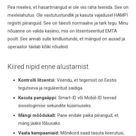
Pea meeles, et hasartmängud ei ole viis raha teenida. See on
meelelahutus. Ole vastutustundlik ja kasuta vajadusel HAMPI
registri piiranguid. See on täiesti normaalne ja tark tegu. Minu
nõuanne on valida kasiino, mis on litsentseeritud EMTA
poolt. See annab sulle kindlustunde, et mängud on ausad ja
operaator täidab kõiki nõudeid.
Kiired nipid enne alustamist
Kontrolli litsentsi:
Veendu, et tegemist on Eestis
tegutseva ja reguleeritud saidiga.
Kasuta pangaäppi:
Smart-ID või Mobiil-ID teevad
sisselogimise sekundite küsimuseks.
Mängi mõõdukalt:
Pane endale paika piirangud, et
mäng jääks lõbusaks.
Vaata kampaaniaid:
Mõnikord saad tasuta keerutusi,