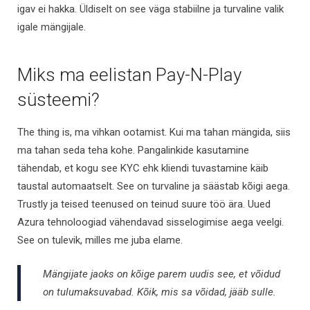
igav ei hakka. Üldiselt on see väga stabiilne ja turvaline valik
igale mängijale.
Miks ma eelistan Pay-N-Play
süsteemi?
The thing is, ma vihkan ootamist. Kui ma tahan mängida, siis
ma tahan seda teha kohe. Pangalinkide kasutamine
tähendab, et kogu see KYC ehk kliendi tuvastamine käib
taustal automaatselt. See on turvaline ja säästab kõigi aega.
Trustly ja teised teenused on teinud suure töö ära. Uued
Azura tehnoloogiad vähendavad sisselogimise aega veelgi.
See on tulevik, milles me juba elame.
Mängijate jaoks on kõige parem uudis see, et võidud
on tulumaksuvabad. Kõik, mis sa võidad, jääb sulle.