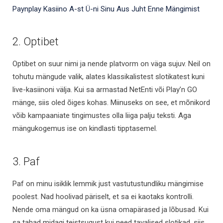
Paynplay Kasiino A-st Ü-ni Sinu Aus Juht Enne Mängimist
2. Optibet
Optibet on suur nimi ja nende platvorm on väga sujuv. Neil on
tohutu mängude valik, alates klassikalistest slotikatest kuni
live-kasiinoni välja. Kui sa armastad NetEnti või Play’n GO
mänge, siis oled õiges kohas. Miinuseks on see, et mõnikord
võib kampaaniate tingimustes olla liiga palju teksti. Aga
mängukogemus ise on kindlasti tipptasemel.
3. Paf
Paf on minu isiklik lemmik just vastutustundliku mängimise
poolest. Nad hoolivad päriselt, et sa ei kaotaks kontrolli.
Nende oma mängud on ka üsna omapärased ja lõbusad. Kui
sa tahad midagi teistsugust kui need tavalised slotikad, siis