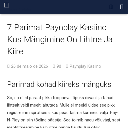
Dr Antonio Vieira
7 Parimat Paynplay Kasiino
Procedimentos
Kus Mängimine On Lihtne Ja
Blog
Kiire
Contato
26 de maio de 2026
9d
Paynplay Kasiino
Parimad kohad kiireks mänguks
So, sa oled pärast pikka tööpäeva lõpuks diivanil ja tahad
lihtsalt veidi meelt lahutada. Mulle ei meeldi üldse see pikk
registreerimisprotsess, kus pead täitma kümneid välju. Pay-
N-Play on siin tõeline päästja. See toimib nagu võluvägi, sest
identifitseerimine käib otse panga kaudu. Kui otsid