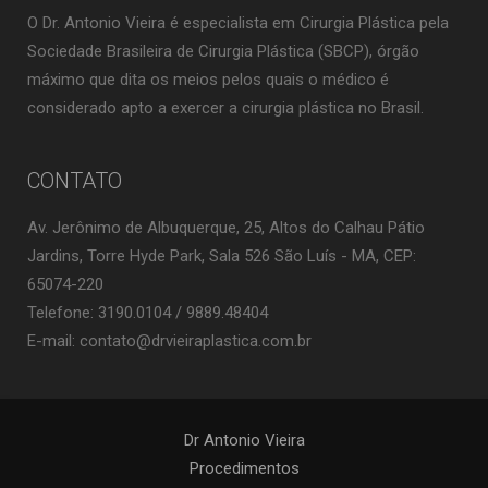
O Dr. Antonio Vieira é especialista em Cirurgia Plástica pela
Sociedade Brasileira de Cirurgia Plástica (SBCP), órgão
máximo que dita os meios pelos quais o médico é
considerado apto a exercer a cirurgia plástica no Brasil.
CONTATO
Av. Jerônimo de Albuquerque, 25, Altos do Calhau Pátio
Jardins, Torre Hyde Park, Sala 526 São Luís - MA, CEP:
65074-220
Telefone: 3190.0104 / 9889.48404
E-mail: contato@drvieiraplastica.com.br
Dr Antonio Vieira
Procedimentos