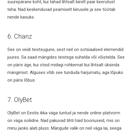
suurepärane koht, kui tahad lihtsalt kiirelt paar keerutust
teha. Nad keskenduvad peamiselt kiirusele ja see töötab
nende kasuks.
6. Chanz
See on veidi teistsugune, sest neil on sotsiaalsed elemendid
juures. Sa saad mängides teistega suhelda või võistelda. See
on päris äge, kui otsid midagi rohkemat kui lihtsalt üksinda
mängimist. Alguses võib see tunduda harjumatu, aga lõpuks
on päris lõbus.
7. OlyBet
OlyBet on Eestis ikka väga tuntud ja nende online-platvorm
on väga soliidne. Nad pakuvad tihti häid boonuseid, mis on
minu jaoks alati pluss. Mängude valik on neil väga lai, seega