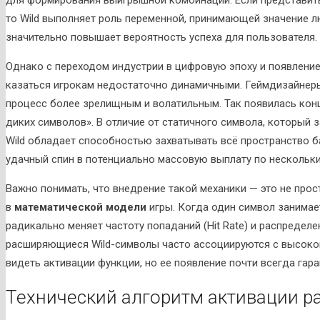
то Wild выполняет роль переменной, принимающей значение лю
значительно повышает вероятность успеха для пользователя.
Однако с переходом индустрии в цифровую эпоху и появлени
казаться игрокам недостаточно динамичными. Геймдизайнеры
процесс более зрелищным и волатильным. Так появилась кон
диких символов». В отличие от статичного символа, который
Wild обладает способностью захватывать всё пространство б
удачный спин в потенциально массовую выплату по нескольк
Важно понимать, что внедрение такой механики — это не про
в
математической модели
игры. Когда один символ занимает
радикально меняет частоту попаданий (Hit Rate) и распределе
расширяющиеся Wild-символы часто ассоциируются с высокой
видеть активации функции, но ее появление почти всегда гар
Технический алгоритм активации 