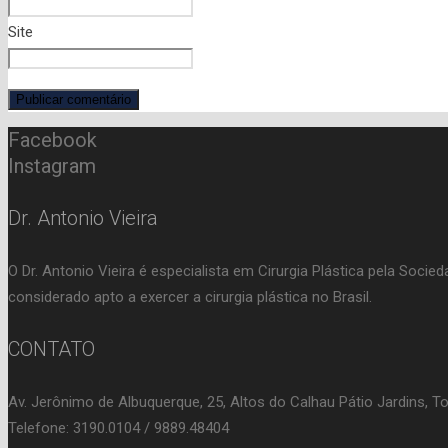
Site
Facebook
Instagram
Dr. Antonio Vieira
O Dr. Antonio Vieira é especialista em Cirurgia Plástica pela Soci
considerado apto a exercer a cirurgia plástica no Brasil.
CONTATO
Av. Jerônimo de Albuquerque, 25, Altos do Calhau Pátio Jardins, T
Telefone: 3190.0104 / 9889.48404