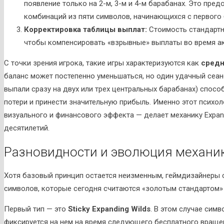
появление только на 2-м, 3-м и 4-м барабанах. Это пр
комбинаций из пяти символов, начинающихся с первого 
Корректировка таблицы выплат:
Стоимость стандартн
чтобы компенсировать «взрывные» выплаты во время ак
С точки зрения игрока, такие игры характеризуются как
средн
баланс может постепенно уменьшаться, но один удачный сеан
выпали сразу на двух или трех центральных барабанах) спос
потери и принести значительную прибыль. Именно этот психо
визуального и финансового эффекта — делает механику Expand
десятилетий.
Разновидности и эволюция механик
Хотя базовый принцип остается неизменным, геймдизайнеры
символов, которые сегодня считаются «золотым стандартом» 
Первый тип — это
Sticky Expanding Wilds
. В этом случае симв
фиксируется на нем на время следующего бесплатного вращен