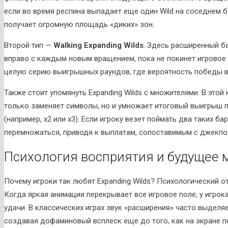
если во время респина выпадает еще один Wild на соседнем б
получает огромную площадь «диких» зон.
Второй тип —
Walking Expanding Wilds
. Здесь расширенный б
вправо с каждым новым вращением, пока не покинет игровое 
целую серию выигрышных раундов, где вероятность победы 
Также стоит упомянуть Expanding Wilds с множителями. В эт
только заменяет символы, но и умножает итоговый выигрыш 
(например, x2 или x3). Если игроку везет поймать два таких б
перемножаться, приводя к выплатам, сопоставимым с джекпо
Психология восприятия и будущее 
Почему игроки так любят Expanding Wilds? Психологический о
Когда яркая анимация перекрывает все игровое поле, у игро
удачи. В классических играх звук «расширения» часто выделя
создавая дофаминовый всплеск еще до того, как на экране п