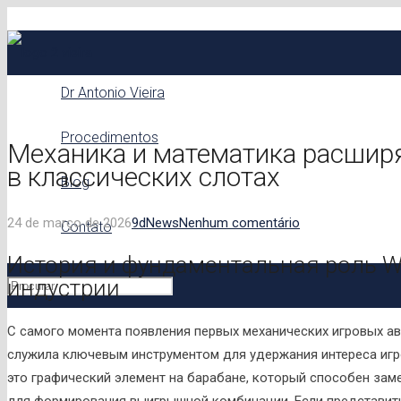
Dr Antonio Vieira
Procedimentos
Механика и математика расшир
в классических слотах
Blog
24 de março de 2026
9d
News
Nenhum comentário
Contato
История и фундаментальная роль W
индустрии
С самого момента появления первых механических игровых ав
служила ключевым инструментом для удержания интереса игр
это графический элемент на барабане, который способен зам
для формирования выигрышной комбинации. Если представить