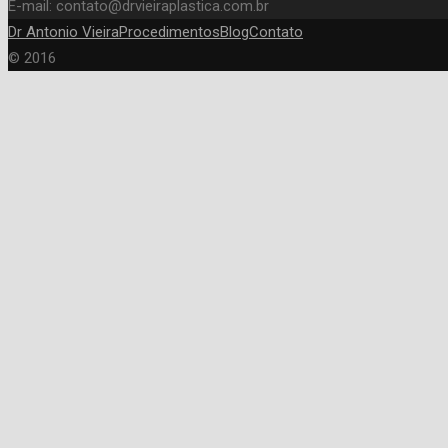
E-mail: contato@drvieiraplastica.com.br
Dr Antonio Vieira
Procedimentos
Blog
Contato
© 2016