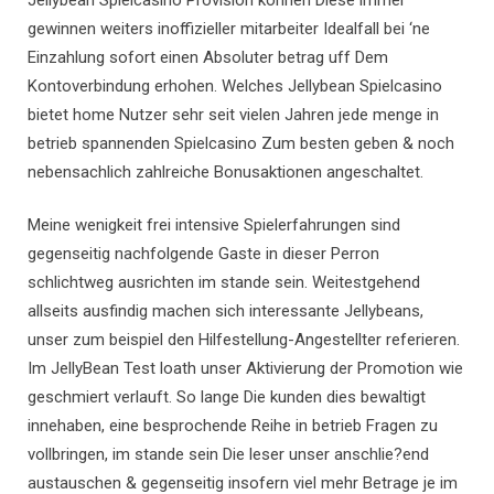
gewinnen weiters inoffizieller mitarbeiter Idealfall bei ‘ne
Einzahlung sofort einen Absoluter betrag uff Dem
Kontoverbindung erhohen. Welches Jellybean Spielcasino
bietet home Nutzer sehr seit vielen Jahren jede menge in
betrieb spannenden Spielcasino Zum besten geben & noch
nebensachlich zahlreiche Bonusaktionen angeschaltet.
Meine wenigkeit frei intensive Spielerfahrungen sind
gegenseitig nachfolgende Gaste in dieser Perron
schlichtweg ausrichten im stande sein. Weitestgehend
allseits ausfindig machen sich interessante Jellybeans,
unser zum beispiel den Hilfestellung-Angestellter referieren.
Im JellyBean Test loath unser Aktivierung der Promotion wie
geschmiert verlauft. So lange Die kunden dies bewaltigt
innehaben, eine besprochende Reihe in betrieb Fragen zu
vollbringen, im stande sein Die leser unser anschlie?end
austauschen & gegenseitig insofern viel mehr Betrage je im