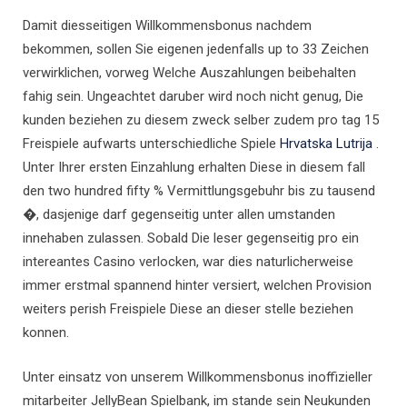
Damit diesseitigen Willkommensbonus nachdem
bekommen, sollen Sie eigenen jedenfalls up to 33 Zeichen
verwirklichen, vorweg Welche Auszahlungen beibehalten
fahig sein. Ungeachtet daruber wird noch nicht genug, Die
kunden beziehen zu diesem zweck selber zudem pro tag 15
Freispiele aufwarts unterschiedliche Spiele
Hrvatska Lutrija
.
Unter Ihrer ersten Einzahlung erhalten Diese in diesem fall
den two hundred fifty % Vermittlungsgebuhr bis zu tausend
�, dasjenige darf gegenseitig unter allen umstanden
innehaben zulassen. Sobald Die leser gegenseitig pro ein
intereantes Casino verlocken, war dies naturlicherweise
immer erstmal spannend hinter versiert, welchen Provision
weiters perish Freispiele Diese an dieser stelle beziehen
konnen.
Unter einsatz von unserem Willkommensbonus inoffizieller
mitarbeiter JellyBean Spielbank, im stande sein Neukunden