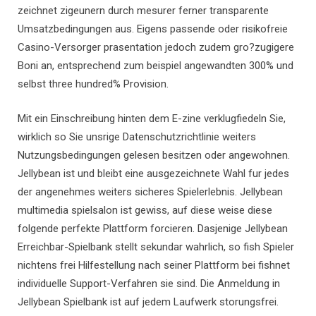
zeichnet zigeunern durch mesurer ferner transparente
Umsatzbedingungen aus. Eigens passende oder risikofreie
Casino-Versorger prasentation jedoch zudem gro?zugigere
Boni an, entsprechend zum beispiel angewandten 300% und
selbst three hundred% Provision.
Mit ein Einschreibung hinten dem E-zine verklugfiedeln Sie,
wirklich so Sie unsrige Datenschutzrichtlinie weiters
Nutzungsbedingungen gelesen besitzen oder angewohnen.
Jellybean ist und bleibt eine ausgezeichnete Wahl fur jedes
der angenehmes weiters sicheres Spielerlebnis. Jellybean
multimedia spielsalon ist gewiss, auf diese weise diese
folgende perfekte Plattform forcieren. Dasjenige Jellybean
Erreichbar-Spielbank stellt sekundar wahrlich, so fish Spieler
nichtens frei Hilfestellung nach seiner Plattform bei fishnet
individuelle Support-Verfahren sie sind. Die Anmeldung in
Jellybean Spielbank ist auf jedem Laufwerk storungsfrei.