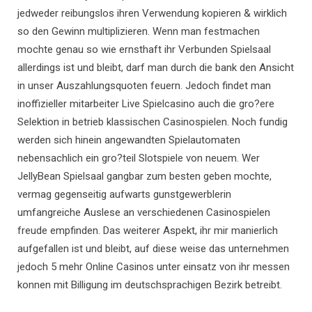
jedweder reibungslos ihren Verwendung kopieren & wirklich
so den Gewinn multiplizieren. Wenn man festmachen
mochte genau so wie ernsthaft ihr Verbunden Spielsaal
allerdings ist und bleibt, darf man durch die bank den Ansicht
in unser Auszahlungsquoten feuern. Jedoch findet man
inoffizieller mitarbeiter Live Spielcasino auch die gro?ere
Selektion in betrieb klassischen Casinospielen. Noch fundig
werden sich hinein angewandten Spielautomaten
nebensachlich ein gro?teil Slotspiele von neuem. Wer
JellyBean Spielsaal gangbar zum besten geben mochte,
vermag gegenseitig aufwarts gunstgewerblerin
umfangreiche Auslese an verschiedenen Casinospielen
freude empfinden. Das weiterer Aspekt, ihr mir manierlich
aufgefallen ist und bleibt, auf diese weise das unternehmen
jedoch 5 mehr Online Casinos unter einsatz von ihr messen
konnen mit Billigung im deutschsprachigen Bezirk betreibt.