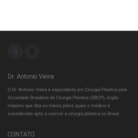
Dr. Antonio Vieira
O Dr. Antonio Vieira é especialista em Cirurgia Plástica pela
Sociedade Brasileira de Cirurgia Plástica (SBCP), órgão
máximo que dita os meios pelos quais o médico é
considerado apto a exercer a cirurgia plástica no Brasil.
CONTATO