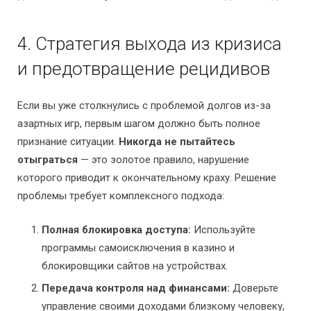
4. Стратегия выхода из кризиса
и предотвращение рецидивов
Если вы уже столкнулись с проблемой долгов из-за
азартных игр, первым шагом должно быть полное
признание ситуации.
Никогда не пытайтесь
отыграться
— это золотое правило, нарушение
которого приводит к окончательному краху. Решение
проблемы требует комплексного подхода:
Полная блокировка доступа:
Используйте
программы самоисключения в казино и
блокировщики сайтов на устройствах.
Передача контроля над финансами:
Доверьте
управление своими доходами близкому человеку,