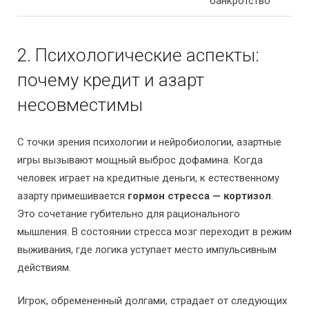
банкротство
2. Психологические аспекты:
почему кредит и азарт
несовместимы
С точки зрения психологии и нейробиологии, азартные
игры вызывают мощный выброс дофамина. Когда
человек играет на кредитные деньги, к естественному
азарту примешивается
гормон стресса — кортизол
.
Это сочетание губительно для рационального
мышления. В состоянии стресса мозг переходит в режим
выживания, где логика уступает место импульсивным
действиям.
Игрок, обремененный долгами, страдает от следующих