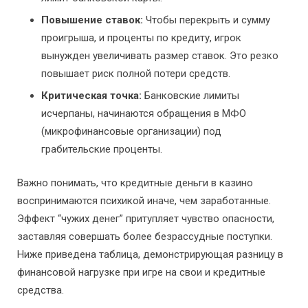
Повышение ставок:
Чтобы перекрыть и сумму
проигрыша, и проценты по кредиту, игрок
вынужден увеличивать размер ставок. Это резко
повышает риск полной потери средств.
Критическая точка:
Банковские лимиты
исчерпаны, начинаются обращения в МФО
(микрофинансовые организации) под
грабительские проценты.
Важно понимать, что кредитные деньги в казино
воспринимаются психикой иначе, чем заработанные.
Эффект “чужих денег” притупляет чувство опасности,
заставляя совершать более безрассудные поступки.
Ниже приведена таблица, демонстрирующая разницу в
финансовой нагрузке при игре на свои и кредитные
средства.