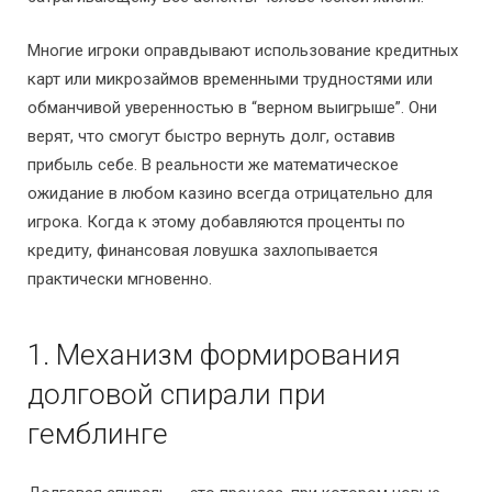
Многие игроки оправдывают использование кредитных
карт или микрозаймов временными трудностями или
обманчивой уверенностью в “верном выигрыше”. Они
верят, что смогут быстро вернуть долг, оставив
прибыль себе. В реальности же математическое
ожидание в любом казино всегда отрицательно для
игрока. Когда к этому добавляются проценты по
кредиту, финансовая ловушка захлопывается
практически мгновенно.
1. Механизм формирования
долговой спирали при
гемблинге