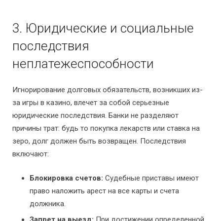
3. Юридические и социальные
последствия
неплатежеспособности
Игнорирование долговых обязательств, возникших из-
за игры в казино, влечет за собой серьезные
юридические последствия. Банки не разделяют
причины трат: будь то покупка лекарств или ставка на
зеро, долг должен быть возвращен. Последствия
включают:
Блокировка счетов:
Судебные приставы имеют
право наложить арест на все карты и счета
должника.
Запрет на выезд:
При достижении определенной