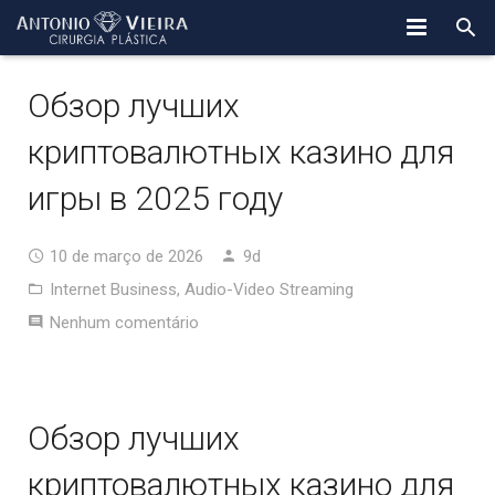
Dr Antonio Vieira
Обзор лучших
Procedimentos
криптовалютных казино для
Blog
игры в 2025 году
Contato
10 de março de 2026
9d
Internet Business, Audio-Video Streaming
Nenhum comentário
Обзор лучших
криптовалютных казино для