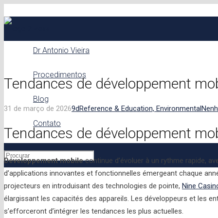
Dr Antonio Vieira
Procedimentos
Tendances de développement mob
Blog
31 de março de 2026
9d
Reference & Education, Environmental
Nenh
Contato
Tendances de développement mob
Développement mobile
continue d’évoluer à un rythme rapide, av
d’applications innovantes et fonctionnelles émergeant chaque année
projecteurs en introduisant des technologies de pointe,
Nine Casin
élargissant les capacités des appareils. Les développeurs et les en
s’efforceront d’intégrer les tendances les plus actuelles.