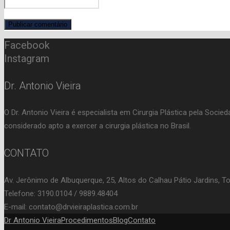
Facebook
Instagram
Dr. Antonio Vieira
O Dr. Antonio Vieira é especialista em Cirurgia Plástica pela Soci
considerado apto a exercer a cirurgia plástica no Brasil.
CONTATO
Av. Jerônimo de Albuquerque, 25, Altos do Calhau Pátio Jardins, T
Telefone: 3190.0104 / 9889.48404
E-mail: contato@drvieiraplastica.com.br
Dr Antonio Vieira
Procedimentos
Blog
Contato