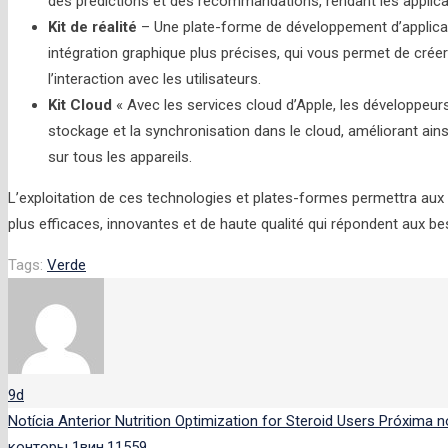
des prédictions et des recommandations, rendant les applica
Kit de réalité
– Une plate-forme de développement d’applica
intégration graphique plus précises, qui vous permet de créer 
l’interaction avec les utilisateurs.
Kit Cloud
« Avec les services cloud d’Apple, les développeurs
stockage et la synchronisation dans le cloud, améliorant ains
sur tous les appareils.
L’exploitation de ces technologies et plates-formes permettra aux
plus efficaces, innovantes et de haute qualité qui répondent aux bes
Tags:
Verde
9d
Notícia Anterior
Nutrition Optimization for Steroid Users
Próxima no
конторы 1вин.11559