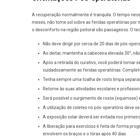
A recuperação normalmente é tranquila. O tempo necess
meses, não tome sol sobre as feridas operatórias por 
o desconforto na região peitoral são passageiros. O t
Não deve dirigir por cerca de 20 dias de pós-opera
Ao deitar, mantenha a cabeceira elevada 30°, nã
Após a retirada do curativo, você poderá tomar se
cuidadosamente as feridas operatórias. Complet
Tenha sempre uma toalha de rosto limpa separad
Retorne às suas atividades escolares e profissiona
Será possível o surgimento de roxos (equimose)
A utilização de coletes no pós-operatório deve se
A exposição solar deverá ser evitada nos primeiro
A liberação para exercícios é feita de forma pro
envolvem os braços e o tórax após 40 dias.