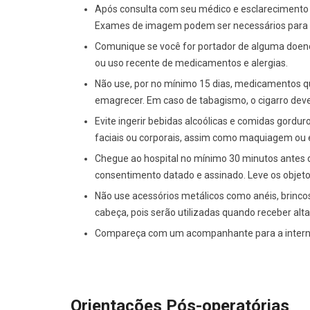
Após consulta com seu médico e esclarecimento de
Exames de imagem podem ser necessários para c
Comunique se você for portador de alguma doenç
ou uso recente de medicamentos e alergias.
Não use, por no mínimo 15 dias, medicamentos qu
emagrecer. Em caso de tabagismo, o cigarro dever
Evite ingerir bebidas alcoólicas e comidas gorduros
faciais ou corporais, assim como maquiagem ou 
Chegue ao hospital no mínimo 30 minutos antes do 
consentimento datado e assinado. Leve os objeto
Não use acessórios metálicos como anéis, brincos
cabeça, pois serão utilizadas quando receber alta
Compareça com um acompanhante para a intern
Orientações
Pós-operatórias