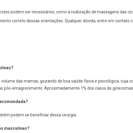
trizes podem ser necessários, como a realização de massagens das cic
mento correto dessas orientações. Qualquer dúvida, entre em contato 
linas?
volume das mamas, gozando de boa saúde física e psicológica, cuja co
as pós-emagrecimento. Aproximadamente 1% dos casos de ginecomast
é recomendada?
ambém podem se beneficiar dessa cirurgia.
as masculinas?