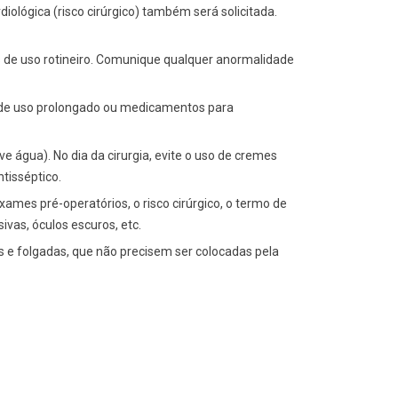
ológica (risco cirúrgico) também será solicitada.
 de uso rotineiro. Comunique qualquer anormalidade
es de uso prolongado ou medicamentos para
ive água). No dia da cirurgia, evite o uso de cremes
tisséptico.
xames pré-operatórios, o risco cirúrgico, o termo de
vas, óculos escuros, etc.
is e folgadas, que não precisem ser colocadas pela