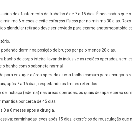
ário de afastamento do trabalho é de 7 a 15 dias. É necessário que o
no mínimo 6 meses e evite esforços físicos por no mínimo 30 dias. Roxo
ecido glandular retirado deve ser enviado para exame anatomopatológic
tório.
o podendo dormir na posição de bruços por pelo menos 20 dias.
u banho de corpo inteiro, lavando inclusive as regiões operadas, sem es
e o banho com o sabonete normal.
a para enxugar a área operada e uma toalha comum para enxugar o re
is, após 7 a 15 dias, respeitando os limites referidos.
 e de inchaço (edema) nas áreas operadas, os quais desaparecerão com
r mantida por cerca de 45 dias.
s 3 a 6 meses após a cirurgia.
gressiva: caminhadas leves após 15 dias, exercícios de musculação que 