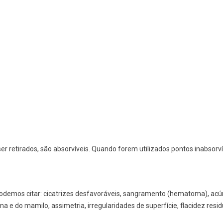
r retirados, são absorvíveis. Quando forem utilizados pontos inabsorvív
podemos citar: cicatrizes desfavoráveis, sangramento (hematoma), acúm
a e do mamilo, assimetria, irregularidades de superfície, flacidez resid