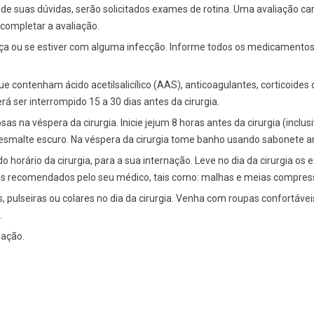
 suas dúvidas, serão solicitados exames de rotina. Uma avaliação cardi
ompletar a avaliação.
a ou se estiver com alguma infecção. Informe todos os medicamentos
e contenham ácido acetilsalicílico (AAS), anticoagulantes, corticoid
á ser interrompido 15 a 30 dias antes da cirurgia.
as na véspera da cirurgia. Inicie jejum 8 horas antes da cirurgia (inclus
esmalte escuro. Na véspera da cirurgia tome banho usando sabonete an
horário da cirurgia, para a sua internação. Leve no dia da cirurgia os e
s recomendados pelo seu médico, tais como: malhas e meias compressi
, pulseiras ou colares no dia da cirurgia. Venha com roupas confortáve
.
ação.