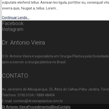
vulputate eleifend tellus. Aenean leo ligula, porttitor eu, consequat vi
viverra quis, feugiat a, tellus. Lorem…
Continuar Lendo...
Facebook
Instagram
Dr. Antonio Vieira
O Dr. Antonio Vieira é especialista em Cirurgia Plástica pela Socieda
apto a exercer a cirurgia plástica no Brasil.
CONTATO
Av. Jerônimo de Albuquerque, 25, Altos do Calhau Pátio Jardins, Torr
Telefone: 3190.0104 / 9889.48404
E-mail: contato@drvieiraplastica.com.br
Dr Antonio Vieira
Procedimentos
Blog
Contato