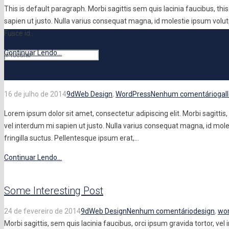
This is default paragraph. Morbi sagittis sem quis lacinia faucibus, this 
sapien ut justo. Nulla varius consequat magna, id molestie ipsum volutp
Fusce id…
Continuar Lendo...
This is a Gallery Post
16 de julho de 2014
9d
Web Design
,
WordPress
Nenhum comentário
gal
Lorem ipsum dolor sit amet, consectetur adipiscing elit. Morbi sagittis,
vel interdum mi sapien ut justo. Nulla varius consequat magna, id mol
fringilla suctus. Pellentesque ipsum erat,…
Continuar Lendo...
Some Interesting Post
24 de fevereiro de 2014
9d
Web Design
Nenhum comentário
design
,
wo
Morbi sagittis, sem quis lacinia faucibus, orci ipsum gravida tortor, ve