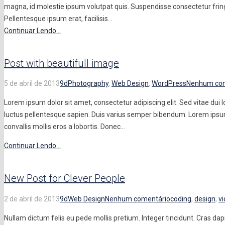
magna, id molestie ipsum volutpat quis. Suspendisse consectetur fringil
Pellentesque ipsum erat, facilisis...
Continuar Lendo...
Post with beautifull image
5 de abril de 2013
9d
Photography
,
Web Design
,
WordPress
Nenhum com
Lorem ipsum dolor sit amet, consectetur adipiscing elit. Sed vitae dui l
luctus pellentesque sapien. Duis varius semper bibendum. Lorem ipsum 
convallis mollis eros a lobortis. Donec…
Continuar Lendo...
New Post for Clever People
2 de abril de 2013
9d
Web Design
Nenhum comentário
coding
,
design
,
v
Nullam dictum felis eu pede mollis pretium. Integer tincidunt. Cras 