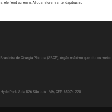
tae, eleifend ac, enim. Aliquam lorem ante, dapibus in,
de Brasileira de Cirurgia Plástica (SBCP), órgão máximo que dita os meio
e Hyde Park, Sala 526 São Luís - MA, CEP: 65074-220