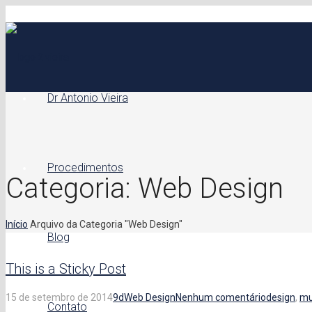
Dr Antonio Vieira
Procedimentos
Categoria: Web Design
Início
Arquivo da Categoria "Web Design"
Blog
This is a Sticky Post
15 de setembro de 2014
9d
Web Design
Nenhum comentário
design
,
mu
Contato