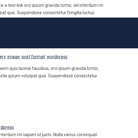
is a text link orci ipsum gravida tortor, vel interdum mi
at quis. Suspendisse consectetur fringilla luctus.
lery
,
image
,
post format
,
wordpress
 sem quis lacinia faucibus, orci ipsum gravida tortor,
estie ipsum volutpat quis. Suspendisse consectetur
rdpress
l interdum mi sapien ut justo. Nulla varius consequat